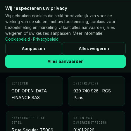
Wij respecteren uw privacy
OpenData
Finance
Wij gebruiken cookies die strikt noodzakelijk zijn voor de
werking van de site en, met uw toestemming, cookies voor
bezoekmeting en marketing. U kunt alles aanvaarden, alles
weigeren of uw keuzes aanpassen. Meer informatie:
Cookiebeleid
·
Privacybeleid
ALGEMENE VOORWAARDEN
Aanpassen
Alles weigeren
Algemene gebruiks- en
verkoopvoorwaarden
Alles aanvaarden
UITGEVER
INSCHRIJVING
ODF OPEN-DATA
929 740 926 · RCS
FINANCE SAS
Paris
MAATSCHAPPELIJKE
DATUM VAN
ZETEL
INWERKINGTREDING
5 rue Séguier, 75006
01/01/2026